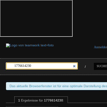
Anmelde
SUCHE
/
Das aktuelle Browserfenster ist für eine optimale Darstellung de
1
Ergebnisse
für
1776614230
: