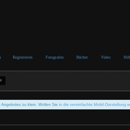
n
Registrieren
Fotografen
Bücher
Video
Hil
N
s Angebotes zu klein. Wollen Sie
in die vereinfachte Mobil-Darstellung 