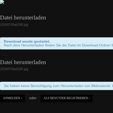
Datei herunterladen
20260530ad268.jpg
Download wurde gestartet.
Nach dem Herunterladen finden Sie die Datei im Download-Ordner 
Datei herunterladen
20260530ad268.jpg
Sie haben keine Berechtigung zum Herunterladen von Bildmaterial. 
oder
ANMELDEN ›
ALS BENUTZER REGISTRIEREN ›