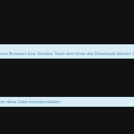
Ihres Browsers bzw. Gerätes. Nach dem Ende des Downloads können Si
Um diese Datei herunterzuladen: