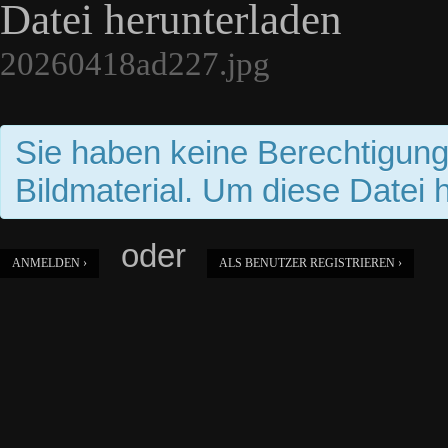
Datei herunterladen
20260418ad227.jpg
Sie haben keine Berechtigun
Bildmaterial. Um diese Datei 
oder
ANMELDEN ›
ALS BENUTZER REGISTRIEREN ›