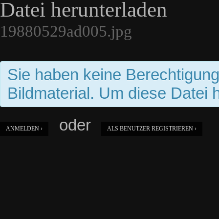
Datei herunterladen
19880529ad005.jpg
Sie haben keine Berechtigun
Bildmaterial. Um diese Datei 
oder
ANMELDEN ›
ALS BENUTZER REGISTRIEREN ›