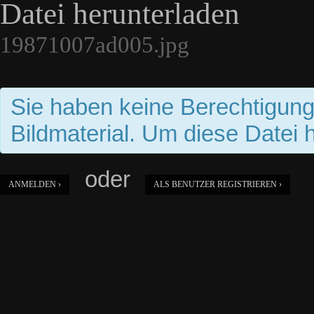
Datei herunterladen
19871007ad005.jpg
Sie haben keine Berechtigun
Bildmaterial. Um diese Datei 
oder
ANMELDEN ›
ALS BENUTZER REGISTRIEREN ›