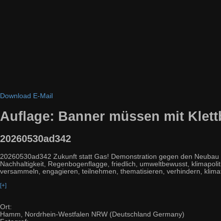
Download
E-Mail
Auflage: Banner müssen mit Klet
20260530ad342
20260530ad342 Zukunft statt Gas! Demonstration gegen den Neubau vo
Nachhaltigkeit, Regenbogenflagge, friedlich, umweltbewusst, klimapolitisc
versammeln, engagieren, teilnehmen, thematisieren, verhindern, klimaf
[+]
Ort:
Hamm, Nordrhein-Westfalen NRW (Deutschland Germany)