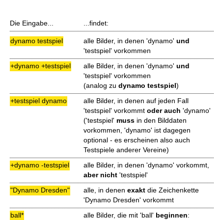
Die Eingabe...
...findet:
dynamo testspiel
alle Bilder, in denen 'dynamo'
und
'testspiel' vorkommen
+dynamo +testspiel
alle Bilder, in denen 'dynamo'
und
'testspiel' vorkommen
(analog zu
dynamo testspiel
)
+testspiel dynamo
alle Bilder, in denen auf jeden Fall
'testspiel' vorkommt
oder auch
'dynamo'
('testspiel'
muss
in den Bilddaten
vorkommen, 'dynamo' ist dagegen
optional - es erscheinen also auch
Testspiele anderer Vereine)
+dynamo -testspiel
alle Bilder, in denen 'dynamo' vorkommt,
aber nicht
'testspiel'
"Dynamo Dresden"
alle, in denen
exakt
die Zeichenkette
'Dynamo Dresden' vorkommt
ball*
alle Bilder, die mit 'ball'
beginnen
: