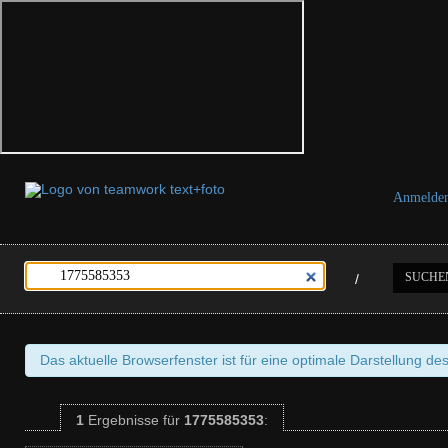
Anmelde
SUCHE
/
Das aktuelle Browserfenster ist für eine optimale Darstellung de
1
Ergebnisse
für
1775585353
: