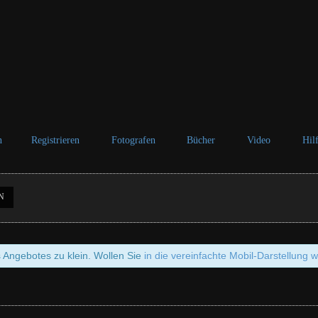
n
Registrieren
Fotografen
Bücher
Video
Hil
N
s Angebotes zu klein. Wollen Sie
in die vereinfachte Mobil-Darstellung 