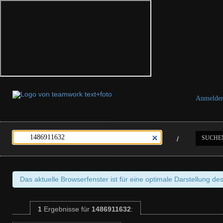
Anmelde
SUCHE
/
Das aktuelle Browserfenster ist für eine optimale Darstellung de
1
Ergebnisse
für
1486911632
: