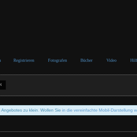
n
Registrieren
Fotografen
Bücher
Video
Hil
N
s Angebotes zu klein. Wollen Sie
in die vereinfachte Mobil-Darstellung 