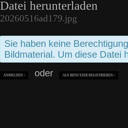
Datei herunterladen
20260516ad179.jpg
Sie haben keine Berechtigun
Bildmaterial. Um diese Datei 
oder
ANMELDEN ›
ALS BENUTZER REGISTRIEREN ›