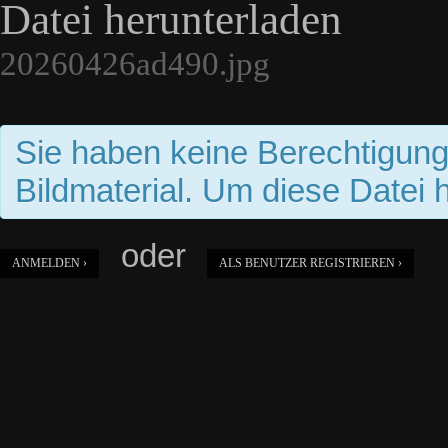
Datei herunterladen
20260426ad490.jpg
Sie haben keine Berechtigun
Bildmaterial. Um diese Datei 
oder
ANMELDEN ›
ALS BENUTZER REGISTRIEREN ›