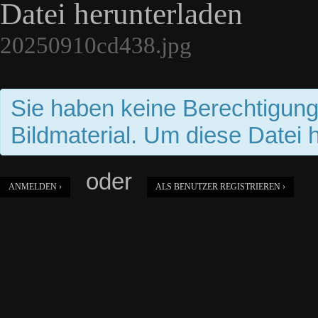
Datei herunterladen
20250910cd438.jpg
Sie haben keine Berechtigun
Bildmaterial. Um diese Datei 
oder
ANMELDEN ›
ALS BENUTZER REGISTRIEREN ›