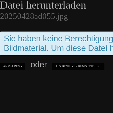
Datei herunterladen
20250428ad055.jpg
Sie haben keine Berechtigun
Bildmaterial. Um diese Datei 
oder
ANMELDEN ›
ALS BENUTZER REGISTRIEREN ›