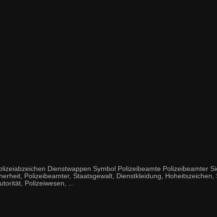
eiabzeichen Dienstwappen Symbol Polizeibeamte Polizeibeamter Sic
herheit, Polizeibeamter, Staatsgewalt, Dienstkleidung, Hoheitszeichen,
orität, Polizeiwesen, ...