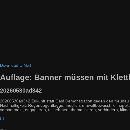
Download
E-Mail
Auflage: Banner müssen mit Klet
20260530ad342
20260530ad342 Zukunft statt Gas! Demonstration gegen den Neubau vo
Nachhaltigkeit, Regenbogenflagge, friedlich, umweltbewusst, klimapolitisc
versammeln, engagieren, teilnehmen, thematisieren, verhindern, klimaf
[+]