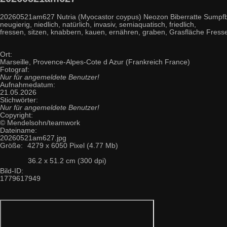
20260521am627 Nutria (Myocastor coypus) Neozon Biberratte Sumpfbiber
neugierig, niedlich, natürlich, invasiv, semiaquatisch, friedlich,
fressen, sitzen, knabbern, kauen, ernähren, graben, Grasfläche Fress
Ort:
Marseille, Provence-Alpes-Cote d Azur (Frankreich France)
Fotograf:
Nur für angemeldete Benutzer!
Aufnahmedatum:
21.05.2026
Stichwörter:
Nur für angemeldete Benutzer!
Copyright:
© Mendelsohn/teamwork
Dateiname:
20260521am627.jpg
Größe:
4279 x 6050 Pixel (4.77 Mb)
36.2 x 51.2 cm (300 dpi)
Bild-ID:
1779617949