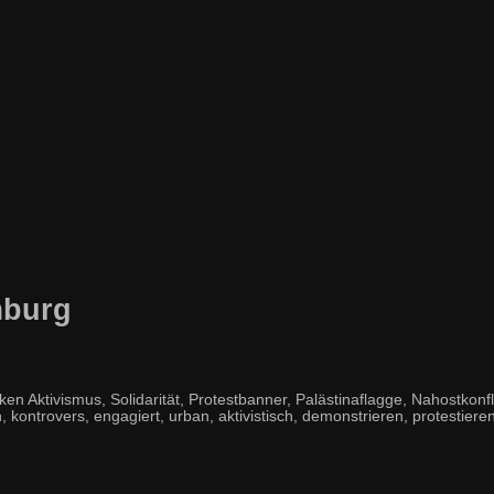
mburg
tivismus, Solidarität, Protestbanner, Palästinaflagge, Nahostkonflikt
, kontrovers, engagiert, urban, aktivistisch, demonstrieren, protestieren