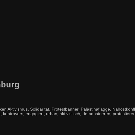
mburg
tivismus, Solidarität, Protestbanner, Palästinaflagge, Nahostkonflikt
, kontrovers, engagiert, urban, aktivistisch, demonstrieren, protestieren