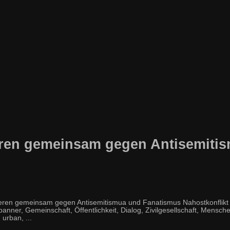
ieren gemeinsam gegen Antisemiti
eren gemeinsam gegen Antisemitismua und Fanatismus Nahostkonflikt D
ner, Gemeinschaft, Öffentlichkeit, Dialog, Zivilgesellschaft, Menschenrec
, urban, ...