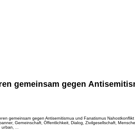
ieren gemeinsam gegen Antisemiti
eren gemeinsam gegen Antisemitismua und Fanatismus Nahostkonflikt D
ner, Gemeinschaft, Öffentlichkeit, Dialog, Zivilgesellschaft, Menschenrec
, urban, ...