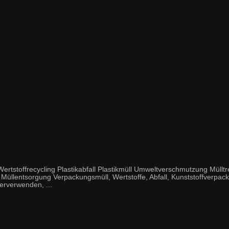
stoffrecycling Plastikabfall Plastikmüll Umweltverschmutzung Mülltr
üllentsorgung Verpackungsmüll, Wertstoffe, Abfall, Kunststoffverpacku
erverwenden, ...