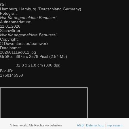
Ort:
Hamburg, Hamburg (Deutschland Germany)
Fotograf:
Nur für angemeldete Benutzer!
Aufnahmedatum:
11.01.2026
Stichwörter:
Nur für angemeldete Benutzer!
Copyright:
© Duwentaester/teamwork
Dateiname:
20260111ad012.jpg
Größe:
3875 x 2578 Pixel (2.54 Mb)
32.8 x 21.8 cm (300 dpi)
Bild-ID:
1768145959
© teamwork. Alle Rechte vorbehalten.
AGB
|
Datenschutz
|
Impressum