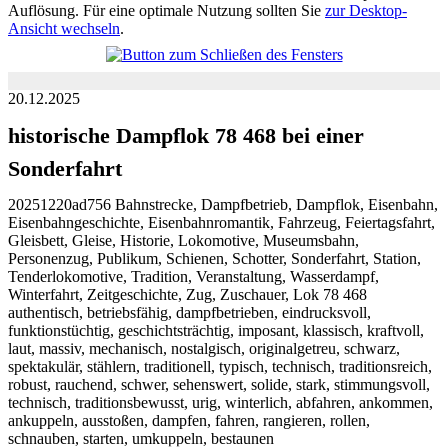
Auflösung. Für eine optimale Nutzung sollten Sie
zur Desktop-
Ansicht wechseln
.
20.12.2025
historische Dampflok 78 468 bei einer
Sonderfahrt
20251220ad756 Bahnstrecke, Dampfbetrieb, Dampflok, Eisenbahn,
Eisenbahngeschichte, Eisenbahnromantik, Fahrzeug, Feiertagsfahrt,
Gleisbett, Gleise, Historie, Lokomotive, Museumsbahn,
Personenzug, Publikum, Schienen, Schotter, Sonderfahrt, Station,
Tenderlokomotive, Tradition, Veranstaltung, Wasserdampf,
Winterfahrt, Zeitgeschichte, Zug, Zuschauer, Lok 78 468
authentisch, betriebsfähig, dampfbetrieben, eindrucksvoll,
funktionstüchtig, geschichtsträchtig, imposant, klassisch, kraftvoll,
laut, massiv, mechanisch, nostalgisch, originalgetreu, schwarz,
spektakulär, stählern, traditionell, typisch, technisch, traditionsreich,
robust, rauchend, schwer, sehenswert, solide, stark, stimmungsvoll,
technisch, traditionsbewusst, urig, winterlich, abfahren, ankommen,
ankuppeln, ausstoßen, dampfen, fahren, rangieren, rollen,
schnauben, starten, umkuppeln, bestaunen