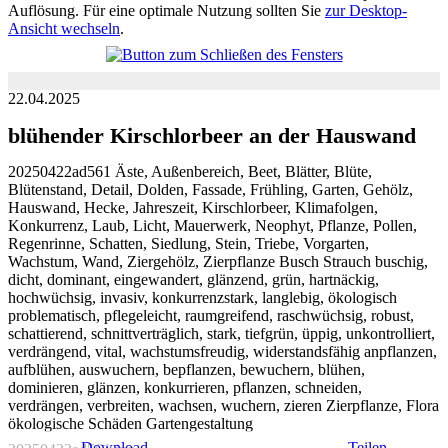
Auflösung. Für eine optimale Nutzung sollten Sie
zur Desktop-
Ansicht wechseln
.
22.04.2025
blühender Kirschlorbeer an der Hauswand
20250422ad561 Äste, Außenbereich, Beet, Blätter, Blüte,
Blütenstand, Detail, Dolden, Fassade, Frühling, Garten, Gehölz,
Hauswand, Hecke, Jahreszeit, Kirschlorbeer, Klimafolgen,
Konkurrenz, Laub, Licht, Mauerwerk, Neophyt, Pflanze, Pollen,
Regenrinne, Schatten, Siedlung, Stein, Triebe, Vorgarten,
Wachstum, Wand, Ziergehölz, Zierpflanze Busch Strauch buschig,
dicht, dominant, eingewandert, glänzend, grün, hartnäckig,
hochwüchsig, invasiv, konkurrenzstark, langlebig, ökologisch
problematisch, pflegeleicht, raumgreifend, raschwüchsig, robust,
schattierend, schnittverträglich, stark, tiefgrün, üppig, unkontrolliert,
verdrängend, vital, wachstumsfreudig, widerstandsfähig anpflanzen,
aufblühen, auswuchern, bepflanzen, bewuchern, blühen,
dominieren, glänzen, konkurrieren, pflanzen, schneiden,
verdrängen, verbreiten, wachsen, wuchern, zieren Zierpflanze, Flora
ökologische Schäden Gartengestaltung
Download
Teilen